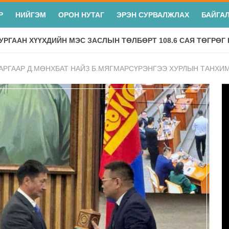
Р
НИЙГЭМ
ОРОН НУТАГ
ЭРЭН СУРВАЛЖЛАХ
БАЙГА
УРГААН ХҮҮХДИЙН МЭС ЗАСЛЫН ТӨЛБӨРТ 108.6 САЯ ТӨГРӨГ
АРГААР Д.МӨНХБАТ НАЙЗ Б.МЯГМАРСҮРЭНГЭЭ ХУРЛЫН ТАНХИ