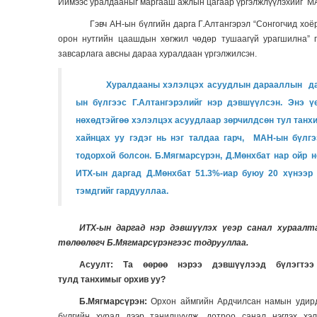
Иймээс уралдааныг маргааш ажлын цагаар үргэлжлүүлэхийг МА
Гэвч АН-ын бүлгийн дарга Г.Алтангэрэл “Сонгогчид хо
орон нутгийн цаашдын хөгжил чөдөр тушаагүй урагшилна” г
завсарлага авсны дараа хуралдаан үргэлжилсэн.
Хуралдааны хэлэлцэх асуудлын дарааллын да
ын
бүлгээс Г.Алтангэрэлийг нэр дэвшүүлсэн. Энэ 
нөхөдтэйгөө хэлэлцэх асуудлаар зөрчилдсөн тул танхи
хайнцах уу гэдэг нь нэг талдаа гарч, МАН-ын бүлг
тодорхой болсон. Б.Мягмарсүрэн, Д.Мөнхбат нар ойр н
ИТХ-ын даргад Д.Мөнхбат 51.3%-иар буюу 20 хүнээр 
тэмдгийг гардууллаа.
ИТХ-ын даргад нэр дэвшүүлэх үеэр санал хураалт
төлөөлөгч Б.Мягмарсүрэнгээс тодрууллаа.
Асуулт:
Та өөрөө нэрээ дэвшүүлэ
эд бүлэгтээ
тулд
танхимыг
орхив уу?
Б.Мягмарсүрэн:
Орхон аймгийн Ардчилсан намын
удир
бүлгийн хурал дээр танилцуулж, дотроо санал нэгдэх хэл