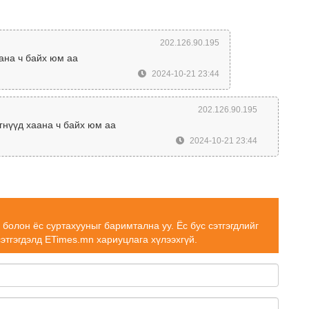
202.126.90.195
аана ч байх юм аа
2024-10-21 23:44
202.126.90.195
гнүүд хаана ч байх юм аа
2024-10-21 23:44
н болон ёс суртахууныг баримтална уу. Ёс бус сэтгэгдлийг
сэтгэгдэлд ETimes.mn хариуцлага хүлээхгүй.