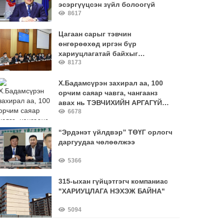
эсэргүүцсэн зүйл болоогүй
8617
Цагаан сарыг тэвчин
өнгөрөөхөд иргэн бүр
хариуцлагатай байхыг
8173
онцгойлон анхаарууллаа
Х.Бадамсүрэн захирал аа, 100
орчим саяар чавга, чангаанз
авах нь ТЭВЧИХИЙН АРГАГҮЙ
6678
зардал уу?
“Эрдэнэт үйлдвэр” ТӨҮГ орлогч
даргуудаа чөлөөлжээ
5366
315-ыхан гүйцэтгэгч компаниас
"ХАРИУЦЛАГА НЭХЭЖ БАЙНА"
5094