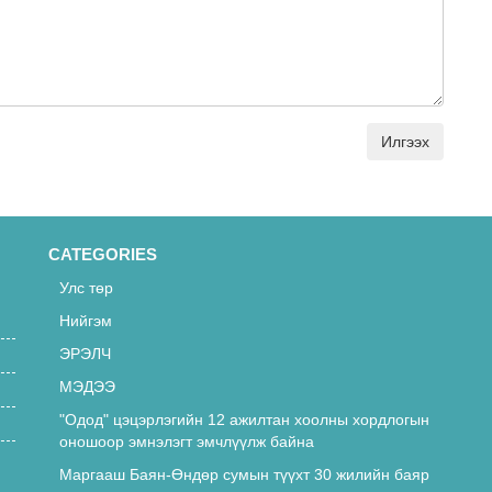
Илгээх
CATEGORIES
Улс төр
Нийгэм
ЭРЭЛЧ
МЭДЭЭ
"Одод" цэцэрлэгийн 12 ажилтан хоолны хордлогын
оношоор эмнэлэгт эмчлүүлж байна
Маргааш Баян-Өндөр сумын түүхт 30 жилийн баяр