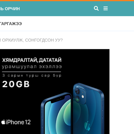
ЛЬ ОРЧИН
 ГАРГАЖЭЭ
М ОРХИУЛЖ, СОНГОГДСОН УУ?