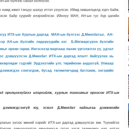
Н-ын бүлгээс санал болгосон.
ёр намд ижил тэнцүү шахуу итгэл үзүүлсэн. Иймд зөвшилцөлд хүрч байж,
эсэн байр суурийг илэрхийлсэн. Ийнхүү МАН, АН-ын тус бүр цагийн
гуу ИТХ-ын Хурлын даргад МАН-ын бүлгээс Д.Мөнхбатыг,
АН-
үеэр АН-ын бүлгийн лидерүүдийн нэг Б.Мягмарсүрэн бүлгийн
мыг орхин гарав. Ингэснээр маргааш пахин үргэлжлэх үү, удтал
ээс дэвшүүлсэн Д.Мөнхбат ИТХ-ын даргад ялалт байгуулах нь
өхөрлөдөг гэдгийг Эрдэнэтийн улс төрийнхөн андахгүй. Улмаар
дэмжигдэн сонгогдож, бусад төлөөлөгчдөд батламж, энгэрийн
ад оролцохгүйгээ илэрхийлж, хурлын танхимыг орхисон ИТХ-ын
дэмжигдсэнгүй юу, эсвэл
Д.
Мөнхбат найз
ыгаа
дэмжихийн
длагын зүгээс миний нэрийг ИТХ-ын даргад дэвшүүлсэн юм. Түүнийгээ
бэрээр дэвшүүлэлтээ явуулчихъя гэтэл хэсэг төлөөлөгч нар илтэд