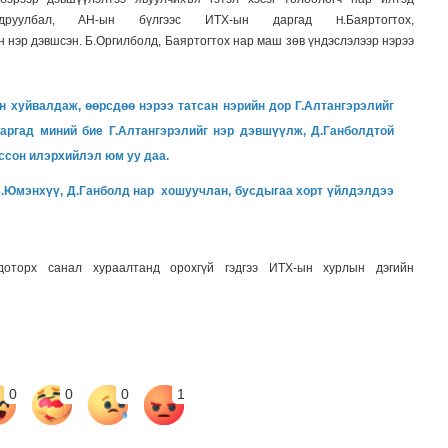
одруулбал, АН-ын бүлгээс ИТХ-ын
даргад
Баяртогтох,
Н.
үн нэр дэвшсэн. Б.Оргилболд
,
Баяртогтох нар маш зөв үндэслэлээр нэрээ
эн хуйвалдаж
,
өөрсдөө нэрээ татсан нэрийн дор Г.Алтангэрэлийг
даргад миний бие Г.Алтангэрэлийг нэр дэвшүүлж
, Д.
Ганболдтой
рссон илэрхийлэл юм уу даа.
С.Юмэнхүү
, Д.
Ганболд нар
хошуучлан
,
бусдыгаа
хорт үйлдэлдээ
доторх
санал хураалтанд орохгүй гэдгээ
ИТХ-ын хурлын дэгийн
0
0
0
1