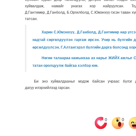
хуйвалдаж
,
намайг унагах хор найруулсан
.
Т
Д.Гантөмөр,
Д.Ганболд,
Б.Оргилболд, С.Юмэнхүү
гэсэн таван х
татсан
.
Харин С.
Юмэнхүү
, Д.
Ганболд
,
Д.Гантөмөр нар үгс
надтай сөргөлдүүлэн гаргаж ирсэн
.
Учир нь бүлгийн 
өрсөлдүүлсэн. Г.Алтангэрэл
бүлгийн дарга болсонд хо
Нөгөө талаараа намынхаа ах нарыг ЖИЙХ ажлыг 
татан оролцуулж б
айгаа хэлбэр юм.
Би энэ хуйвалдааныг мэдэж байсан учраас бүлэг 
дагуу
илэрхийлээд гарсан
.
0
0