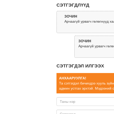
СЭТГЭГДЛҮҮД
ЗОЧИН
Арчаагүй урвагч гөлөгнүүд х
ЗОЧИН
Арчаагүй урвагч гөлө
СЭТГЭГДЭЛ ИЛГЭЭХ
АНХААРУУЛГА!
Та сэтгэгдэл бичихдээ хууль зүй
админ устгах эрхтэй. Мэдээний 