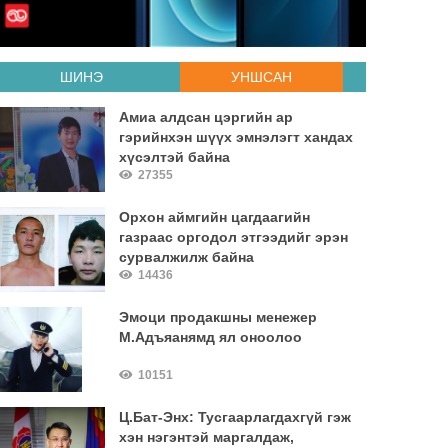
ШИНЭ
УНШСАН
Амиа алдсан цэргийн ар
гэрийнхэн шүүх эмнэлэгт хандах
хүсэлтэй байна
27355
Орхон аймгийн цагдаагийн
газраас оргодол этгээдийг эрэн
сурвалжилж байна
14436
Эмоци продакшны менежер
М.Адъяанямд ял оноолоо
10151
Ц.Бат-Энх: Тусгаарлагдахгүй гэж
хэн нэгэнтэй маргалдаж,