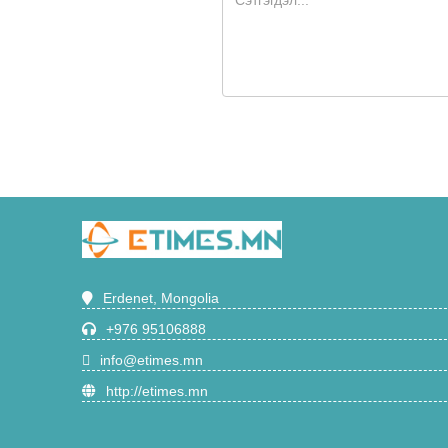
Erdenet, Mongolia
+976 95106888
info@etimes.mn
http://etimes.mn