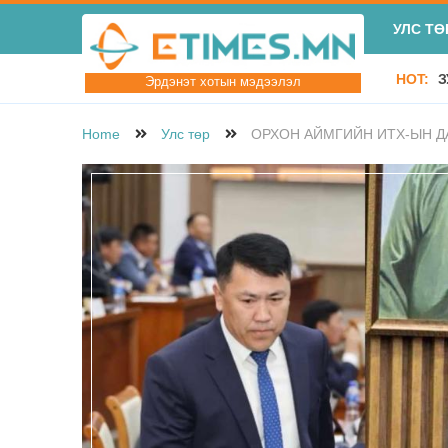
УЛС ТӨ
HOT:
З
Эрдэнэт хотын мэдээлэл
Home
Улс төр
ОРХОН АЙМГИЙН ИТХ-ЫН Д