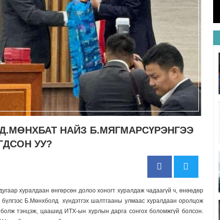
 Д.МӨНХБАТ НАЙЗ Б.МЯГМАРСҮРЭНГЭЭ
ГДСОН УУ?
дугаар хуралдаан өнгөрсөн долоо хоногт хуралдаж чадаагүй ч, өнөөдөр
 бүлгээс Б.Мөнхболд хүндэтгэх шалтгааны улмаас хуралдаан оролцож
 болж тэнцэж, цаашид ИТХ-ын хурлын дарга сонгох боломжгүй болсон.