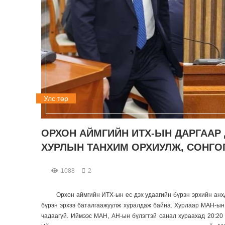
Улс төр
ОРХОН АЙМГИЙН ИТХ-ЫН ДАРГААР
ХУРЛЫН ТАНХИМ ОРХИУЛЖ, СОНГО
1088
2
Орхон аймгийн ИТХ-ын ес дэх удаагийн бүрэн эрхийн анх
бүрэн эрхээ баталгаажуулж хуралдаж байна. Хурлаар МАН-ын
чадаагүй. Иймээс МАН, АН-ын бүлэгтэй санал хураахад 20:20