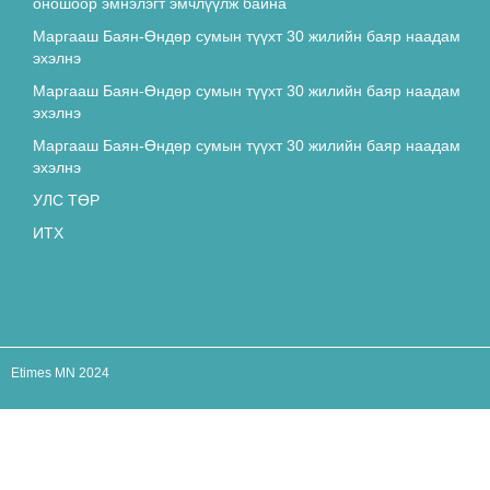
оношоор эмнэлэгт эмчлүүлж байна
4641
Маргааш Баян-Өндөр сумын түүхт 30 жилийн баяр наадам
эхэлнэ
Архитектур болохын тулд таны
Маргааш Баян-Өндөр сумын түүхт 30 жилийн баяр наадам
ЗАЙЛШГҮЙ мэдэх ёстой зүйлс
эхэлнэ
4518
Маргааш Баян-Өндөр сумын түүхт 30 жилийн баяр наадам
эхэлнэ
“ЭКО ЖОРЛОН” -ЖУУЛАХ ЖУРАМ
УЛС ТӨР
БАТЛАГДЛАА
ИТХ
4507
Эрдэнэтийн удирдлагууд хурдан
морь, бөх
гээд олимпын тамирчнаа мартжээ
4366
Etimes MN 2024
УИХ-ын гишүүн Д.Батлут: "Иргэдийг
шууд торгодог байдал ҮГҮЙ болно"
4264