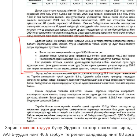
Харин
төсвөөс гадуур
буюу Эрдэнэт хотоор овоглосон иргэд,
ААНБ-уудын нийт 46.6 тэрбум төгрөгийн хандиваар нийт 88 арга