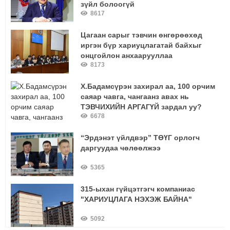
зүйл болоогүй
8617
Цагаан сарыг тэвчин өнгөрөөхөд
иргэн бүр хариуцлагатай байхыг
онцгойлон анхаарууллаа
8173
Х.Бадамсүрэн захирал аа, 100 орчим
саяар чавга, чангаанз авах нь
ТЭВЧИХИЙН АРГАГҮЙ зардал уу?
6678
“Эрдэнэт үйлдвэр” ТӨҮГ орлогч
даргуудаа чөлөөлжээ
5365
315-ыхан гүйцэтгэгч компаниас
"ХАРИУЦЛАГА НЭХЭЖ БАЙНА"
5092