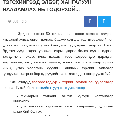
ТЭГСХИЙГЭЭД ЭЛБЭГ, ХАНГАЛУУН
НААДАМЛАХ НЬ ТОДОРХОЙ...
888
0
Эрдэнэт хотын 50 жилийн ойн төсөв хэмжээ, хамрах
хүрээний хувьд өргөн дэлгэр, басхүү сэтгэлд тод дурсамжийг он
удаан жил хадгалах бүтээн байгуулалтууд өрнөх учиртай. Гэтэл
Эрдэнэтчүүд ердөө гуравхан сарын дараа болох түүхэн өдрөө,
тэмдэглэнэ гэхээс ичих шахам, тоос шороондоо дарагдан
мартагдсан, он дамжсан хуучин, шинэ зам, барилгаар орчин
хийж, угтах хаалганы сүүмийн анивчих гэрлийн адилаар
гундуухан хаврын бор өдрүүдийг халаглаж ядаж өнгөрүүлж буй.
Ойн ажлууд
төсвөөс гадуур ч, төрийн зохион байгуулалтаар
ч
явна.
Тухайлбал,
төсвийн шууд санхүүжилтээр
А.Амарын талбайг гантиг чулуун хавтангаар
шинэчлэх,
урт цагааны гудамжыг засч сайжруулах, дурсгалт
газар бий болгох,