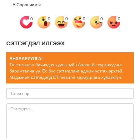
А.Саранчимэг
0
0
0
0
0
0
СЭТГЭГДЭЛ ИЛГЭЭХ
АНХААРУУЛГА!
Та сэтгэгдэл бичихдээ хууль зүйн болон ёс суртахууныг
баримтална уу. Ёс бус сэтгэгдлийг админ устгах эрхтэй.
Мэдээний сэтгэгдэлд ETimes.mn хариуцлага хүлээхгүй.