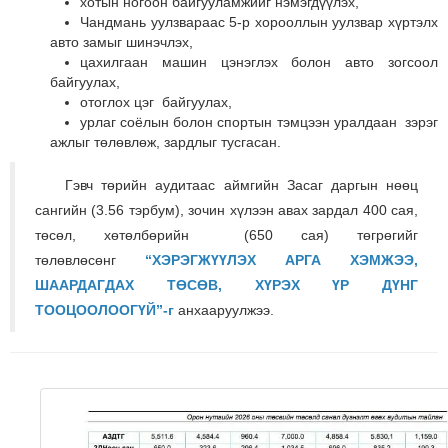
хотын ногоон байгууламжийг нэмэгдүүлэх,
Чандмань уулзвараас 5-р хорооллын уулзвар хүртэлх
авто замыг шинэчлэх,
цахилгаан машин цэнэглэх болон авто зогсоол
байгуулах,
отоглох цэг байгуулах,
урлаг соёлын болон спортын тэмцээн уралдаан зэрэг
ажлыг төлөвлөж, зардлыг тусгасан.
Гэвч төрийн аудитаас аймгийн Засаг даргын нөөц
сангийн (3.56 тэрбум),
з
очин хүлээн авах зардал 400 сая,
төсөл, хөтөлбөрийн (650 сая) төгрөгийг
төлөвлөсөнг
“ХЭРЭГЖҮҮЛЭХ АРГА ХЭМЖЭЭ,
ШААРДАГДАХ ТӨСӨВ, ХҮРЭХ ҮР ДҮНГ
ТООЦООЛООГҮЙ”-г
анхааруул
жээ.