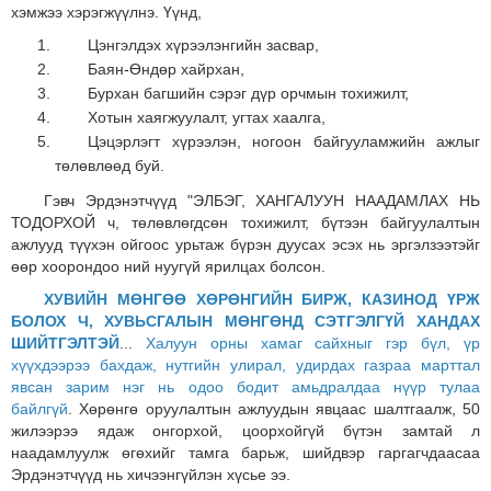
хэмжээ хэрэгжүүлнэ. Үүнд,
Цэнгэлдэх хүрээлэнгийн засвар,
Баян-Өндөр хайрхан,
Бурхан багшийн сэрэг дүр орчмын тохижилт,
Хотын хаягжуулалт, угтах хаалга,
Цэцэрлэгт хүрээлэн, ногоон байгууламжийн ажлыг
төлөвлөөд буй.
Гэвч Эрдэнэтчүүд "ЭЛБЭГ, ХАНГАЛУУН НААДАМЛАХ НЬ
ТОДОРХОЙ ч, төлөвлөгдсөн тохижилт, бүтээн байгуулалтын
ажлууд түүхэн ойгоос урьтаж бүрэн дуусах эсэх нь эргэлзээтэйг
өөр хоорондоо ний нуугүй ярилцах болсон.
ХУВИЙН МӨНГӨӨ ХӨРӨНГИЙН БИРЖ, КАЗИНОД ҮРЖ
БОЛОХ Ч, ХУВЬСГАЛЫН МӨНГӨНД СЭТГЭЛГҮЙ ХАНДАХ
ШИЙТГЭЛТЭЙ
...
Халуун орны хамаг сайхныг гэр бүл, үр
хүүхдээрээ бахдаж, нутгийн улирал, удирдах газраа марттал
явсан зарим нэг нь одоо бодит амьдралдаа нүүр тулаа
байлгүй
. Хөрөнгө оруулалтын ажлуудын явцаас шалтгаалж, 50
жилээрээ ядаж онгорхой, цоорхойгүй бүтэн замтай л
наадамлуулж өгөхийг тамга барьж, шийдвэр гаргагчдаасаа
Эрдэнэтчүүд нь хичээнгүйлэн хүсье ээ.