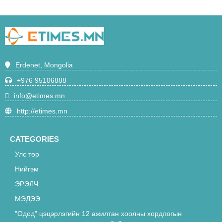
О.Ариунгэрэлт:-"Багш сурагчийн
амьд харилцааны үр дүнг ямар ч
сургалтын арга хэлбэрээр нөхөх
5031
боломжгүй нь батлагдлаа"
Ирэх сараас Эрдэнэт-Улаанбаатар
Erdenet, Mongolia
чиглэлийн суудлын галт тэрэг 21 цаг
40 минутаас зорчино
+976 95106888
4709
info@etimes.mn
"Одод" цэцэрлэгийн 12 ажилтан
http://etimes.mn
хоолны хордлогын оношоор
эмнэлэгт эмчлүүлж байна
4675
CATEGORIES
Улс төр
“Эрдэнэт” үйлдвэрийн орлогч
Т.Батмөнх “Лексус-570” машиныг
Нийгэм
акталж, 16 сая төгрөгөөр худалдан
ЭРЭЛЧ
4670
авсан хэргийг АТГ-аас шалгаж байна
МЭДЭЭ
Н.Түвшинбаярыг үүрэгт ажлаас нь
"Одод" цэцэрлэгийн 12 ажилтан хоолны хордлогын
түдгэлзүүллээ