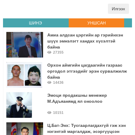
Илгээх
ШИНЭ
УНШСАН
Амиа алдсан цэргийн ар гэрийнхэн
шүүх эмнэлэгт хандах хүсэлтэй
байна
27355
Орхон аймгийн цагдаагийн газраас
оргодол этгээдийг эрэн сурвалжилж
байна
14436
Эмоци продакшны менежер
М.Адъяанямд ял оноолоо
10151
Ц.Бат-Энх: Тусгаарлагдахгүй гэж хэн
нэгэнтэй маргалдаж, эсэргүүцсэн