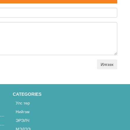
Илгээх
CATEGORIES
Улс төр
Нийгэм
ЭРЭЛЧ
МЭДЭЭ