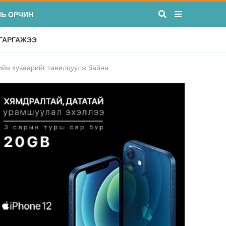
ЛЬ ОРЧИН
 ГАРГАЖЭЭ
ийн хуваарийг танилцуулж байна