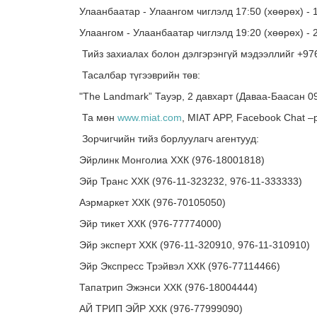
Улаанбаатар - Улаангом чиглэлд 17:50 (хөөрөх) - 1
Улаангом - Улаанбаатар чиглэлд 19:20 (хөөрөх) - 2
Тийз захиалах болон дэлгэрэнгүй мэдээллийг +976
Тасалбар түгээврийн төв:
"The Landmark” Тауэр, 2 давхарт (Даваа-Баасан 09
Та мөн
www.miat.com
, MIAT APP, Facebook Chat –
Зорчигчийн тийз борлуулагч агентууд:
Эйрлинк Монголиа ХХК (976-18001818)
Эйр Транс ХХК (976-11-323232, 976-11-333333)
Аэрмаркет ХХК (976-70105050)
Эйр тикет ХХК (976-77774000)
Эйр эксперт ХХК (976-11-320910, 976-11-310910)
Эйр Экспресс Трэйвэл ХХК (976-77114466)
Тапатрип Эжэнси ХХК (976-18004444)
АЙ ТРИП ЭЙР ХХК (976-77999090)