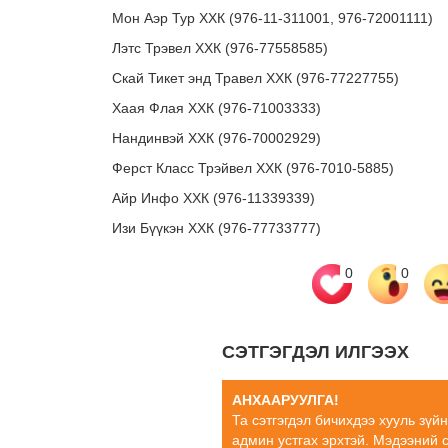
Мон Аэр Тур ХХК (976-11-311001, 976-72001111)
Лэтс Трэвел ХХК (976-77558585)
Скай Тикет энд Травел ХХК (976-77227755)
Хаая Флая ХХК (976-71003333)
Нандинвэй ХХК (976-70002929)
Ферст Класс Трэйвел ХХК (976-7010-5885)
Айр Инфо ХХК (976-11339339)
Изи Бүүкэн ХХК (976-77733777)
0
0
СЭТГЭГДЭЛ ИЛГЭЭХ
АНХААРУУЛГА!
Та сэтгэгдэл бичихдээ хууль зүй
админ устгах эрхтэй. Мэдээний 