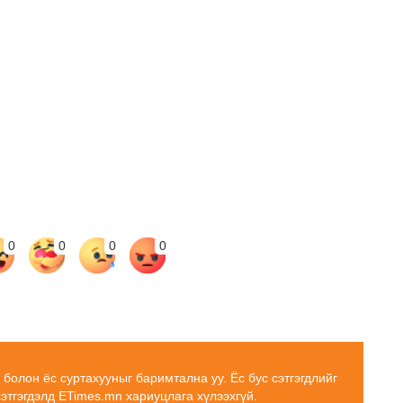
0
0
0
0
н болон ёс суртахууныг баримтална уу. Ёс бус сэтгэгдлийг
сэтгэгдэлд ETimes.mn хариуцлага хүлээхгүй.