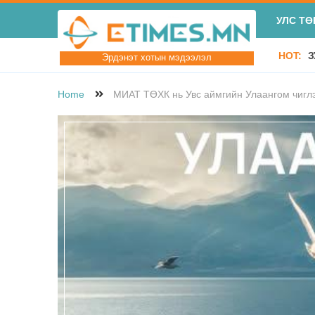
УЛС ТӨ
HOT:
З
Эрдэнэт хотын мэдээлэл
Home
МИАТ ТӨХК нь Увс аймгийн Улаангом чиглэ