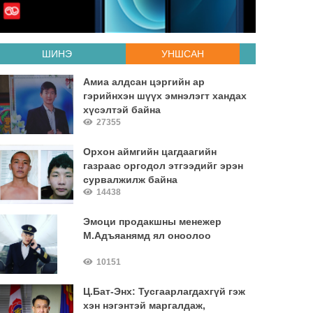
ШИНЭ
УНШСАН
Амиа алдсан цэргийн ар
гэрийнхэн шүүх эмнэлэгт хандах
хүсэлтэй байна
27355
Орхон аймгийн цагдаагийн
газраас оргодол этгээдийг эрэн
сурвалжилж байна
14438
Эмоци продакшны менежер
М.Адъяанямд ял оноолоо
10151
Ц.Бат-Энх: Тусгаарлагдахгүй гэж
хэн нэгэнтэй маргалдаж,