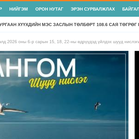
Р
НИЙГЭМ
ОРОН НУТАГ
ЭРЭН СУРВАЛЖЛАХ
БАЙГА
УРГААН ХҮҮХДИЙН МЭС ЗАСЛЫН ТӨЛБӨРТ 108.6 САЯ ТӨГРӨГ
лд 2026 оны 6-р сарын 15, 18, 22-ны өдрүүдэд үйлдэх шууд нислэг