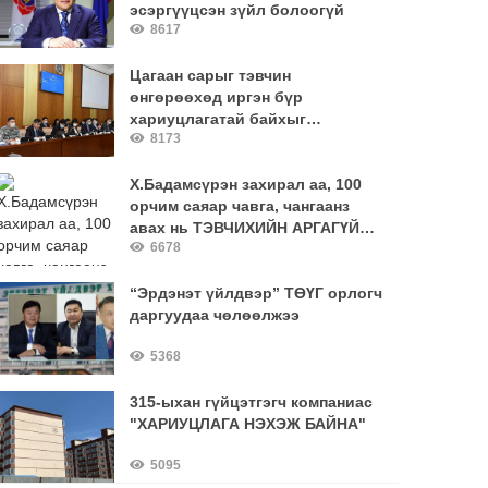
эсэргүүцсэн зүйл болоогүй
8617
Цагаан сарыг тэвчин
өнгөрөөхөд иргэн бүр
хариуцлагатай байхыг
8173
онцгойлон анхаарууллаа
Х.Бадамсүрэн захирал аа, 100
орчим саяар чавга, чангаанз
авах нь ТЭВЧИХИЙН АРГАГҮЙ
6678
зардал уу?
“Эрдэнэт үйлдвэр” ТӨҮГ орлогч
даргуудаа чөлөөлжээ
5368
315-ыхан гүйцэтгэгч компаниас
"ХАРИУЦЛАГА НЭХЭЖ БАЙНА"
5095