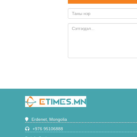
Erdenet, Mongolia
+976 95106888