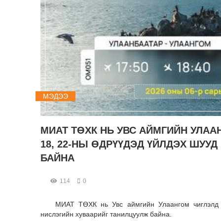
МЭДЭЭ
МИАТ ТӨХК НЬ УВС АЙМГИЙН УЛААН
18, 22-НЫ ӨДРҮҮДЭД ҮЙЛДЭХ ШУУ
БАЙНА
114
0
МИАТ ТӨХК нь Увс аймгийн Улаангом чиглэлд 
нислэгийн хуваарийг танилцуулж байна.