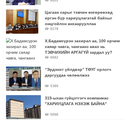
8622
Цагаан сарыг тэвчин өнгөрөөхөд
иргэн бүр хариуцлагатай байхыг
онцгойлон анхаарууллаа
8178
Х.Бадамсүрэн захирал аа, 100 орчим
саяар чавга, чангаанз авах нь
ТЭВЧИХИЙН АРГАГҮЙ зардал уу?
6682
“Эрдэнэт үйлдвэр” ТӨҮГ орлогч
даргуудаа чөлөөлжээ
5389
315-ыхан гүйцэтгэгч компаниас
"ХАРИУЦЛАГА НЭХЭЖ БАЙНА"
5098
О.Ариунгэрэлт:-"Багш сурагчийн