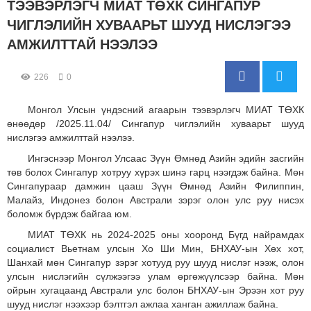
ТЭЭВЭРЛЭГЧ МИАТ ТӨХК СИНГАПУР
ЧИГЛЭЛИЙН ХУВААРЬТ ШУУД НИСЛЭГЭЭ
АМЖИЛТТАЙ НЭЭЛЭЭ
226
0
Монгол Улсын үндэсний агаарын тээвэрлэгч МИАТ ТӨХК
өнөөдөр /2025.11.04/ Сингапур чиглэлийн хуваарьт шууд
нислэгээ амжилттай нээлээ.
Ингэснээр Монгол Улсаас Зүүн Өмнөд Азийн эдийн засгийн
төв болох Сингапур хотруу хүрэх шинэ гарц нээгдэж байна. Мөн
Сингапураар дамжин цааш Зүүн Өмнөд Азийн Филиппин,
Малайз, Индонез болон Австрали зэрэг олон улс руу нисэх
боломж бүрдэж байгаа юм.
МИАТ ТӨХК нь 2024-2025 оны хооронд Бүгд найрамдах
социалист Вьетнам улсын Хо Ши Мин, БНХАУ-ын Хөх хот,
Шанхай мөн Сингапур зэрэг хотууд руу шууд нислэг нээж, олон
улсын нислэгийн сүлжээгээ улам өргөжүүлсээр байна. Мөн
ойрын хугацаанд Австрали улс болон БНХАУ-ын Эрээн хот руу
шууд нислэг нээхээр бэлтгэл ажлаа ханган ажиллаж байна.