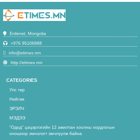
амьд харилцааны үр дүнг ямар ч
сургалтын арга хэлбэрээр нөхөх
5034
боломжгүй нь батлагдлаа"
Ирэх сараас Эрдэнэт-Улаанбаатар
Erdenet, Mongolia
чиглэлийн суудлын галт тэрэг 21 цаг
40 минутаас зорчино
+976 95106888
4715
info@etimes.mn
"Одод" цэцэрлэгийн 12 ажилтан
http://etimes.mn
хоолны хордлогын оношоор
эмнэлэгт эмчлүүлж байна
4677
CATEGORIES
Улс төр
“Эрдэнэт” үйлдвэрийн орлогч
Т.Батмөнх “Лексус-570” машиныг
Нийгэм
акталж, 16 сая төгрөгөөр худалдан
ЭРЭЛЧ
4673
авсан хэргийг АТГ-аас шалгаж байна
МЭДЭЭ
Н.Түвшинбаярыг үүрэгт ажлаас нь
"Одод" цэцэрлэгийн 12 ажилтан хоолны хордлогын
түдгэлзүүллээ
оношоор эмнэлэгт эмчлүүлж байна