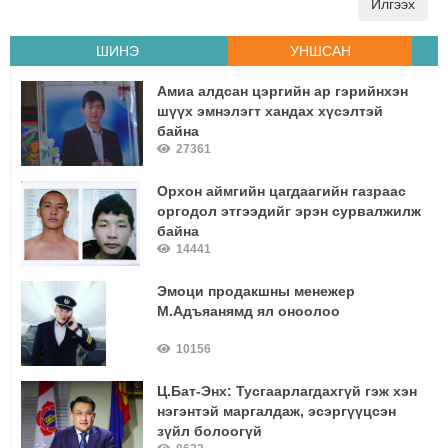
Илгээх
ШИНЭ
УНШСАН
Амиа алдсан цэргийн ар гэрийнхэн
шүүх эмнэлэгт хандах хүсэлтэй
байна
27361
Орхон аймгийн цагдаагийн газраас
оргодол этгээдийг эрэн сурвалжилж
байна
14441
Эмоци продакшны менежер
М.Адъяанямд ял оноолоо
10156
Ц.Бат-Энх: Тусгаарлагдахгүй гэж хэн
нэгэнтэй маргалдаж, эсэргүүцсэн
зүйл болоогүй