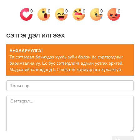
0
0
0
0
0
0
СЭТГЭГДЭЛ ИЛГЭЭХ
АНХААРУУЛГА!
Та сэтгэгдэл бичихдээ хууль зүйн болон ёс суртахууныг
баримтална уу. Ёс бус сэтгэгдлийг админ устгах эрхтэй.
Мэдээний сэтгэгдэлд ETimes.mn хариуцлага хүлээхгүй.