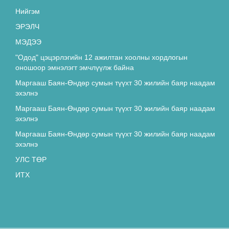
“Эрдэнэт” үйлдвэрийн орлогч
Т.Батмөнх “Лексус-570” машиныг
Нийгэм
акталж, 16 сая төгрөгөөр худалдан
ЭРЭЛЧ
4670
авсан хэргийг АТГ-аас шалгаж байна
МЭДЭЭ
Н.Түвшинбаярыг үүрэгт ажлаас нь
"Одод" цэцэрлэгийн 12 ажилтан хоолны хордлогын
түдгэлзүүллээ
оношоор эмнэлэгт эмчлүүлж байна
4641
Маргааш Баян-Өндөр сумын түүхт 30 жилийн баяр наадам
эхэлнэ
Архитектур болохын тулд таны
Маргааш Баян-Өндөр сумын түүхт 30 жилийн баяр наадам
ЗАЙЛШГҮЙ мэдэх ёстой зүйлс
эхэлнэ
4518
Маргааш Баян-Өндөр сумын түүхт 30 жилийн баяр наадам
эхэлнэ
“ЭКО ЖОРЛОН” -ЖУУЛАХ ЖУРАМ
УЛС ТӨР
БАТЛАГДЛАА
ИТХ
4507
Эрдэнэтийн удирдлагууд хурдан
морь, бөх
гээд олимпын тамирчнаа мартжээ