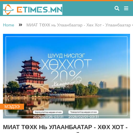
Home
МИАТ ТӨХК нь Улаанбаатар - Хөх Хот - Улаанбаатар 
МЭДЭЭ
МИАТ ТӨХК НЬ УЛААНБААТАР - ХӨХ ХОТ -