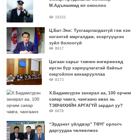
М.Адъяанямд ял оноолоо
10151
Ц.Бат-Энх: Тусгаарлагдахгүй гэж хэн
нэгэнтэй маргалдаж, эсэргүүцсэн
зүйл болоогүй
8617
Цагаан сарыг тэвчин өнгөрөөхөд
иргэн бүр хариуцлагатай байхыг
онцгойлон анхаарууллаа
8173
Х.Бадамсүрэн захирал аа, 100 орчим
саяар чавга, чангаанз авах нь
ТЭВЧИХИЙН АРГАГҮЙ зардал уу?
6678
“Эрдэнэт үйлдвэр” ТӨҮГ орлогч
даргуудаа чөлөөлжээ