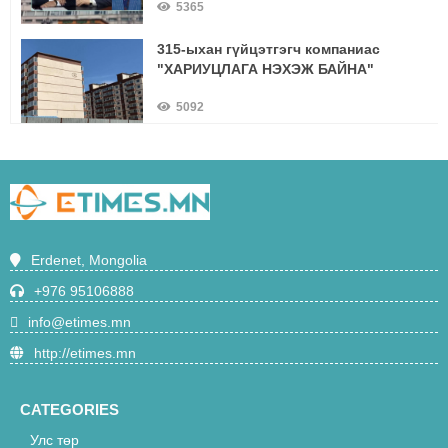
5365
315-ыхан гүйцэтгэгч компаниас
"ХАРИУЦЛАГА НЭХЭЖ БАЙНА"
5092
О.Ариунгэрэлт:-"Багш сурагчийн
амьд харилцааны үр дүнг ямар ч
сургалтын арга хэлбэрээр нөхөх
5031
боломжгүй нь батлагдлаа"
Ирэх сараас Эрдэнэт-Улаанбаатар
Erdenet, Mongolia
чиглэлийн суудлын галт тэрэг 21 цаг
40 минутаас зорчино
+976 95106888
4709
info@etimes.mn
"Одод" цэцэрлэгийн 12 ажилтан
http://etimes.mn
хоолны хордлогын оношоор
эмнэлэгт эмчлүүлж байна
4675
CATEGORIES
Улс төр