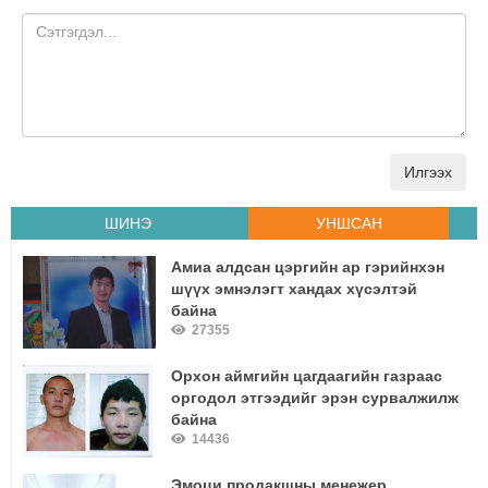
Илгээх
ШИНЭ
УНШСАН
Амиа алдсан цэргийн ар гэрийнхэн
шүүх эмнэлэгт хандах хүсэлтэй
байна
27355
Орхон аймгийн цагдаагийн газраас
оргодол этгээдийг эрэн сурвалжилж
байна
14436
Эмоци продакшны менежер