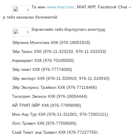
Та мөн
www.miat.com
, MIAT APP, Facebook Chat –
р тийз захиалах боломжтой.
Зорчигчийн тийз борлуулагч агентууд:
Эйрлинк Монголиа ХХК (976-18001818)
Эйр Транс ХХК (976-11-323232, 976-11-333333)
Аэрмаркет ХХК (976-70105050)
Эйр тикет ХХК (976-77774000)
Эйр эксперт ХХК (976-11-320910, 976-11-310910)
Эйр Экспресс Трэйвэл ХХК (976-77114466)
Тапатрип Эжэнси ХХК (976-18004444)
АЙ ТРИП ЭЙР ХХК (976-77999090)
Мон Аэр Тур ХХК (976-11-311001, 976-72001111)
Лэтс Трэвел ХХК (976-77558585)
Скай Тикет энд Травел ХХК (976-77227755)