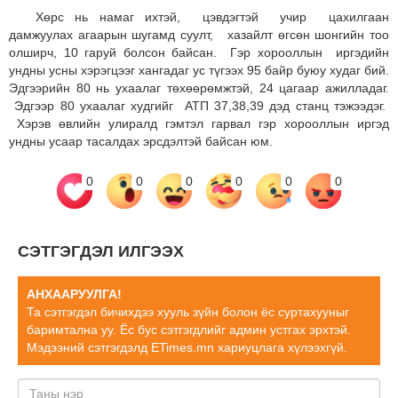
Хөрс нь намаг ихтэй, цэвдэгтэй учир цахилгаан
дамжуулах агаарын шугамд суулт, хазайлт өгсөн шонгийн тоо
олширч, 10 гаруй болсон байсан. Гэр хорооллын иргэдийн
ундны усны хэрэгцээг хангадаг ус түгээх 95 байр буюу худаг бий.
Эдгээрийн 80 нь ухаалаг төхөөрөмжтэй, 24 цагаар ажилладаг.
Эдгээр 80 ухаалаг худгийг АТП 37,38,39 дэд станц тэжээдэг.
Хэрэв өвлийн улиралд гэмтэл гарвал гэр хорооллын иргэд
ундны усаар тасалдах эрсдэлтэй байсан юм.
0
0
0
0
0
0
СЭТГЭГДЭЛ ИЛГЭЭХ
АНХААРУУЛГА!
Та сэтгэгдэл бичихдээ хууль зүйн болон ёс суртахууныг
баримтална уу. Ёс бус сэтгэгдлийг админ устгах эрхтэй.
Мэдээний сэтгэгдэлд ETimes.mn хариуцлага хүлээхгүй.