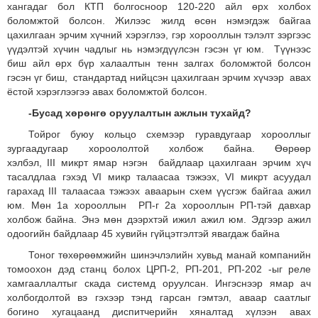
хангадаг бол КТП болгосноор 120-220 айл өрх холбох
боломжтой болсон. Жилээс жилд өсөн нэмэгдэж байгаа
цахилгаан эрчим хүчний хэрэглээ, гэр хорооллын тэлэлт зэргээс
үүдэлтэй хүчин чадлыг нь нэмэгдүүлсэн гэсэн үг юм. Түүнээс
биш айл өрх бүр халаалтын тенн залгах боломжтой болсон
гэсэн үг биш, стандартад нийцсэн цахилгаан эрчим хүчээр авах
ёстой хэрэглээгээ авах боломжтой болсон.
-Бусад хөрөнгө оруулалтын ажлын тухайд?
Тойрог буюу кольцо схемээр гуравдугаар хорооллыг
зургаадугаар хороололтой холбож байна. Өөрөөр
хэлбэл, III микрт ямар нэгэн байдлаар цахилгаан эрчим хүч
тасалдлаа гэхэд VI микр талаасаа тэжээх, VI микрт асуудал
гарахад III талаасаа тэжээх аваарын схем үүсгэж байгаа ажил
юм. Мөн 1а хорооллын РП-г 2а хорооллын РП-тэй давхар
холбож байна. Энэ мөн дээрхтэй ижил ажил юм. Эдгээр ажил
одоогийн байдлаар 45 хувийн гүйцэтгэлтэй явагдаж байна
Тоног төхөрөөмжийн шинэчлэлийн хувьд манай компанийн
томоохон дэд станц болох ЦРП-2, РП-201, РП-202 -ыг реле
хамгааллалтыг скада системд оруулсан. Ингэснээр ямар ач
холбогдолтой вэ гэхээр тэнд гарсан гэмтэл, аваар саатлыг
богино хугацаанд диспитчерийн хяналтад хүлээн авах