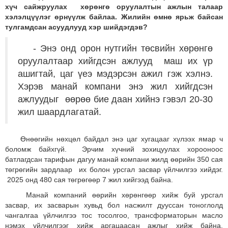
хүч сайжруулах хөрөнгө оруулалтын ажлын талаар
хэлэлцүүлэг өрнүүлж байлаа. Жилийн өмнө ярьж байсан
тулгамдсан асуудлууд хэр шийдэгдэв?
- Энэ онд орон нутгийн төсвийн хөрөнгө
оруулалтаар хийгдсэн ажлууд маш их үр
ашигтай, цаг үеэ мэдэрсэн ажил гэж хэлнэ.
Хэрэв манай компани энэ жил хийгдсэн
ажлуудыг өөрөө бие даан хийнэ гэвэл 20-30
жил шаардлагатай.
Өнөөгийн нөхцөл байдал энэ цаг хугацааг хүлээх ямар ч
боломж байхгүй. Эрчим хүчний зохицуулах хорооноос
батлагдсан тарифын дагуу манай компани жилд өөрийн 350 сая
төгрөгийн зардлаар их болон урсгал засвар үйлчилгээ хийдэг.
2025 онд 480 сая төгрөгөөр 7 жил хийгээд байна.
Манай компаний өөрийн хөрөнгөөр хийж буй урсгал
засвар, их засварын хувьд бол насжилт дууссан тоноглолд
чангалгаа үйлчилгээ тос тосолгоо, трансформаторын масло
нэмэх үйлчилгээг хийж аргацаасан ажлыг хийж байна.