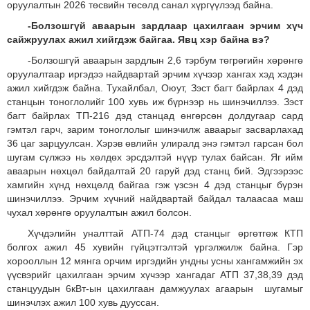
оруулалтын 2026 төсвийн төсөлд санал хүргүүлээд байна.
-Болзошгүй аваарын зардлаар цахилгаан эрчим хүч
сайжруулах ажил хийгдэж байгаа. Явц хэр байна вэ?
-Болзошгүй аваарын зардлын 2,6 тэрбум төгрөгийн хөрөнгө
оруулалтаар иргэдээ найдвартай эрчим хүчээр хангах хэд хэдэн
ажил хийгдэж байна. Тухайлбал, Оюут, Зэст багт байрлах 4 дэд
станцын тоноглолийг 100 хувь иж бүрнээр нь шинэчиллээ. Зэст
багт байрлах ТП-216 дэд станцад өнгөрсөн долдугаар сард
гэмтэл гарч, зарим тоноглолыг шинэчилж аваарыг засварлахад
36 цаг зарцуулсан. Хэрэв өвлийн улиралд энэ гэмтэл гарсан бол
шугам сүлжээ нь хөлдөх эрсдэлтэй нүүр тулах байсан. Яг ийм
аваарын нөхцөл байдалтай 20 гаруй дэд станц бий. Эдгээрээс
хамгийн хүнд нөхцөлд байгаа гэж үзсэн 4 дэд станцыг бүрэн
шинэчиллээ. Эрчим хүчний найдвартай байдал талаасаа маш
чухал хөрөнгө оруулалтын ажил болсон.
Хүчдэлийн уналттай АТП-74 дэд станцыг өргөтгөж КТП
болгох ажил 45 хувийн гүйцэтгэлтэй үргэлжилж байна. Гэр
хорооллын 12 мянга орчим иргэдийн ундны усны хангамжийн эх
үүсвэрийг цахилгаан эрчим хүчээр хангадаг АТП 37,38,39 дэд
станцуудын 6кВт-ын цахилгаан дамжуулах агаарын шугамыг
шинэчлэх ажил 100 хувь дууссан.