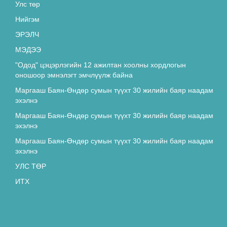
Улс төр
“Эрдэнэт” үйлдвэрийн орлогч
Т.Батмөнх “Лексус-570” машиныг
Нийгэм
акталж, 16 сая төгрөгөөр худалдан
ЭРЭЛЧ
4670
авсан хэргийг АТГ-аас шалгаж байна
МЭДЭЭ
Н.Түвшинбаярыг үүрэгт ажлаас нь
"Одод" цэцэрлэгийн 12 ажилтан хоолны хордлогын
түдгэлзүүллээ
оношоор эмнэлэгт эмчлүүлж байна
4641
Маргааш Баян-Өндөр сумын түүхт 30 жилийн баяр наадам
эхэлнэ
Архитектур болохын тулд таны
Маргааш Баян-Өндөр сумын түүхт 30 жилийн баяр наадам
ЗАЙЛШГҮЙ мэдэх ёстой зүйлс
эхэлнэ
4518
Маргааш Баян-Өндөр сумын түүхт 30 жилийн баяр наадам
эхэлнэ
“ЭКО ЖОРЛОН” -ЖУУЛАХ ЖУРАМ
УЛС ТӨР
БАТЛАГДЛАА
ИТХ
4506
Эрдэнэтийн удирдлагууд хурдан
морь, бөх