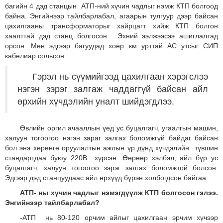
багийн 4 дэд станцын АТП-ний хүчин чадлыг нэмж КТП болгоод
байна. Энгийнээр тайлбарлабал, агаарын тулгуур дээр байсан
цахилгааны трансформаторыг хайрцагт хийж КТП болгон
хаалттай дэд станц болгосон. Эхний ээлжээсээ ашиглалтад
орсон. Мөн эдгээр багуудад хоёр км урттай АС утсыг СИП
кабелиар сольсон.
Гэрэл нь сүүмийгээд цахилгаан хэрэгслээ
нэгэн зэрэг залгаж чаддаггүй байсан айл
өрхийн хүчдэлийн уналт шийдэгдлээ.
Өвлийн оргил ачааллын үед ус буцалгагч, угаалгын машин,
халуун тогоогоо нэгэн зараг залгах боломжгүй байдаг байсан
бол энэ хөрөнгө оруулалтын ажлын үр дүнд хүчдэлийн түвшин
стандартдаа буюу 220В хүрсэн. Өөрөөр хэлбэл, айл бүр ус
буцалгагч, халуун тогоогоо зэрэг залгах боломжтой болсон.
Эдгээр дэд станцуудаас айл өрхүүд бүрэн холбогдсон байгаа.
АТП- ны хүчин чадлыг нэмэгдүүлж КТП болгосон гэлээ.
Энгийнээр тайлбарлабал?
-АТП нь 80-120 орчим айлыг цахилгаан эрчим хүчээр