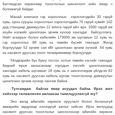
Батлагдсан хөрөнгөөр тоноглолын шинэчлэлт хийх ямар ч
боломжгүй байдаг.
Манай компани гэр хорооллын хэрэглэгчдийн 30 гаруй
хувь, орон сууцны хорооллын хэрэглэгчдийн 70 гаруй хувийг 102
дэд станцаар дамжуулан 12 мянга гаруй айл өрх, 1000 гаруй аж
ахуйн нэгжийг цахилгаан эрчим хүчээр хангадаг байгууллага.
Нийт агаарын болон кабелийн 173000 км шугамын 12 хувь нь
гэр хорооллыг, 88 хувь нь төвийн бүсийг тэжээдэг. Жилд
борлуулдаг 52 орчим сая кВт цахилгаан эрчим хүчний 64 хувь
нь насжилт дууссан тоног төхөөрөмжөөр борлуулдаг.
Үйлдвэрийн бүс буюу тосгон, хотын төвийн хэсгийг тэжээдэг
бидний ярьж заншсанаар городын хэсгийг цахилгаанаар
хангадаг кабель шугамын 18 хувь нь л шинэчлэгдэж үйлдсэн 82
хувь нь насжилт дууссан кабель шугам тоноглолоор дамжуулан
цахилгаан эрчим хүчээр хангаж байна.
-
Тулгамдаж байгаа ямар асуудал байна. Ирэх жил
хийхээр төлөвлөсөн ажлаасаа танилцуулахгүй юу?
Энэ жилд аймгийн хөрөнгө оруулалт болон болзошгүй
аваарийн зардлаар нэлээдгүй ажлыг хийсэн. Ирэх жилүүдэд
насжилт дууссан тоноглолыг шинэчлэхээр аймгийн хөрөнгө