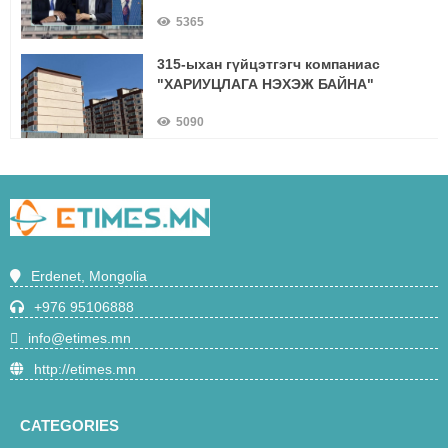
5365
315-ыхан гүйцэтгэгч компаниас
"ХАРИУЦЛАГА НЭХЭЖ БАЙНА"
5090
О.Ариунгэрэлт:-"Багш сурагчийн
амьд харилцааны үр дүнг ямар ч
сургалтын арга хэлбэрээр нөхөх
5031
боломжгүй нь батлагдлаа"
Ирэх сараас Эрдэнэт-Улаанбаатар
Erdenet, Mongolia
чиглэлийн суудлын галт тэрэг 21 цаг
40 минутаас зорчино
+976 95106888
4709
info@etimes.mn
"Одод" цэцэрлэгийн 12 ажилтан
http://etimes.mn
хоолны хордлогын оношоор
эмнэлэгт эмчлүүлж байна
4674
CATEGORIES