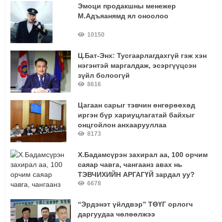
Эмоци продакшны менежер
М.Адъяанямд ял оноолоо
10150
Ц.Бат-Энх: Тусгаарлагдахгүй гэж хэн
нэгэнтэй маргалдаж, эсэргүүцсэн
зүйл болоогүй
8616
Цагаан сарыг тэвчин өнгөрөөхөд
иргэн бүр хариуцлагатай байхыг
онцгойлон анхаарууллаа
8173
Х.Бадамсүрэн захирал аа, 100 орчим
саяар чавга, чангаанз авах нь
ТЭВЧИХИЙН АРГАГҮЙ зардал уу?
6678
“Эрдэнэт үйлдвэр” ТӨҮГ орлогч
даргуудаа чөлөөлжээ