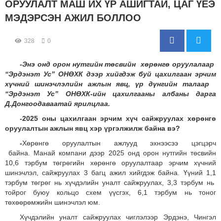
ОРУУЛАЛТ МАШ ИХ ҮР АШИГТАЙ, ЦАГ ҮЕЭ
МЭДЭРСЭН АЖИЛ БОЛЛОО
328
0
-Энэ онд орон нутгийн төсвийн хөрөнгө оруулалаар
“Эрдэнэт Ус” ОНӨХК дээр хийгдэж буй цахилгаан эрчим
хүчний шинэчлэлийн ажлын явц, үр дүнгийн талаар
“Эрдэнэт Ус” ОНӨХК-ийн цахилгааны албаны дарга
Д.Донгоодаваатай ярилцлаа.
-2025 оны цахилгаан эрчим хүч сайжруулах хөрөнгө
оруулалтын ажлын явц хэр үргэлжилж байна вэ?
-
Хөрөнгө оруулалтын ажлууд эхнээсээ цэгцэрч
байна.
Манай компани дээр 2025 онд орон нутгийн төсвийн
10,6 тэрбум төгрөгийн хөрөнгө оруулалтаар эрчим хүчний
шинэчлэл, сайжруулах 3 багц ажил хийгдэж байна. Үүний 1,1
тэрбум төгрөг нь хүчдэлийн уналт сайжруулах, 3,3 тэрбум нь
тойрог буюу кольцо схем үүсгэх, 6,1 тэрбум нь тоног
төхөөрөмжийн шинэчлэл юм.
Хүчдэлийн уналт сайжруулах чиглэлээр Эрдэнэ, Чингэл