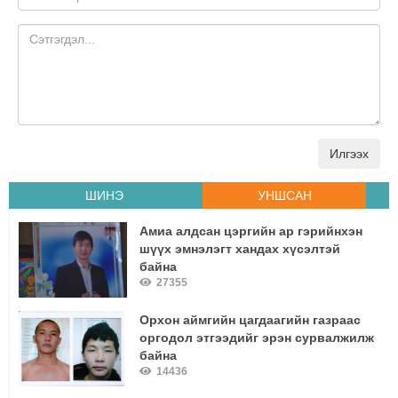
Илгээх
ШИНЭ
УНШСАН
Амиа алдсан цэргийн ар гэрийнхэн
шүүх эмнэлэгт хандах хүсэлтэй
байна
27355
Орхон аймгийн цагдаагийн газраас
оргодол этгээдийг эрэн сурвалжилж
байна
14436