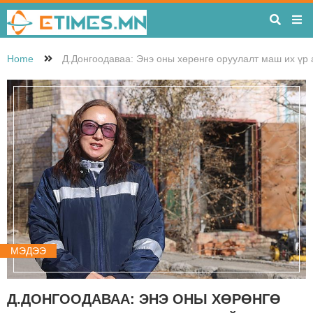
Home
Д.Донгоодаваа: Энэ оны хөрөнгө оруулалт маш их үр 
МЭДЭЭ
Д.ДОНГООДАВАА: ЭНЭ ОНЫ ХӨРӨНГӨ