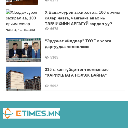
8173
Х.Бадамсүрэн захирал аа, 100 орчим
саяар чавга, чангаанз авах нь
ТЭВЧИХИЙН АРГАГҮЙ зардал уу?
6678
“Эрдэнэт үйлдвэр” ТӨҮГ орлогч
даргуудаа чөлөөлжээ
5365
315-ыхан гүйцэтгэгч компаниас
"ХАРИУЦЛАГА НЭХЭЖ БАЙНА"
5092
О.Ариунгэрэлт:-"Багш сурагчийн
амьд харилцааны үр дүнг ямар ч
сургалтын арга хэлбэрээр нөхөх
5031
боломжгүй нь батлагдлаа"
Ирэх сараас Эрдэнэт-Улаанбаатар