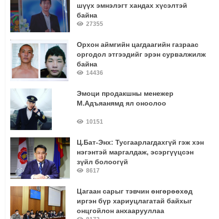
шүүх эмнэлэгт хандах хүсэлтэй
байна
27355
Орхон аймгийн цагдаагийн газраас
оргодол этгээдийг эрэн сурвалжилж
байна
14436
Эмоци продакшны менежер
М.Адъяанямд ял оноолоо
10151
Ц.Бат-Энх: Тусгаарлагдахгүй гэж хэн
нэгэнтэй маргалдаж, эсэргүүцсэн
зүйл болоогүй
8617
Цагаан сарыг тэвчин өнгөрөөхөд
иргэн бүр хариуцлагатай байхыг
онцгойлон анхаарууллаа