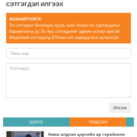
СЭТГЭГДЭЛ ИЛГЭЭХ
АНХААРУУЛГА!
Та сэтгэгдэл бичихдээ хууль зүйн болон ёс суртахууныг
баримтална уу. Ёс бус сэтгэгдлийг админ устгах эрхтэй.
Мэдээний сэтгэгдэлд ETimes.mn хариуцлага хүлээхгүй.
Илгээх
ШИНЭ
УНШСАН
Амиа алдсан цэргийн ар гэрийнхэн