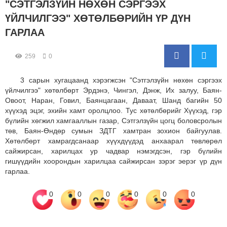
"СЭТГЭЛЗҮЙН НӨХӨН СЭРГЭЭХ
ҮЙЛЧИЛГЭЭ" ХӨТӨЛБӨРИЙН ҮР ДҮН
ГАРЛАА
259
0
3 сарын хугацаанд хэрэгжсэн "Сэтгэлзүйн нөхөн сэргээх
үйлчилгээ" хөтөлбөрт Эрдэнэ, Чингэл, Дэнж, Их залуу, Баян-
Овоот, Наран, Говил, Баянцагаан, Даваат, Шанд багийн 50
хүүхэд эцэг, эхийн хамт оролцлоо. Тус хөтөлбөрийг Хүүхэд, гэр
бүлийн хөгжил хамгааллын газар, Сэтгэлзүйн цогц боловсролын
төв, Баян-Өндөр сумын ЗДТГ хамтран зохион байгуулав.
Хөтөлбөрт хамрагдсанаар хүүхдүүдэд анхаарал төвлөрөл
сайжирсан, харилцах ур чадвар нэмэгдсэн, гэр бүлийн
гишүүдийн хоорондын харилцаа сайжирсан зэрэг эерэг үр дүн
гарлаа.
0
0
0
0
0
0