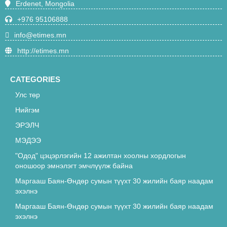
Erdenet, Mongolia
чиглэлийн суудлын галт тэрэг 21 цаг
40 минутаас зорчино
+976 95106888
4709
info@etimes.mn
"Одод" цэцэрлэгийн 12 ажилтан
http://etimes.mn
хоолны хордлогын оношоор
эмнэлэгт эмчлүүлж байна
4675
CATEGORIES
Улс төр
“Эрдэнэт” үйлдвэрийн орлогч
Т.Батмөнх “Лексус-570” машиныг
Нийгэм
акталж, 16 сая төгрөгөөр худалдан
ЭРЭЛЧ
4670
авсан хэргийг АТГ-аас шалгаж байна
МЭДЭЭ
Н.Түвшинбаярыг үүрэгт ажлаас нь
"Одод" цэцэрлэгийн 12 ажилтан хоолны хордлогын
түдгэлзүүллээ
оношоор эмнэлэгт эмчлүүлж байна
4641
Маргааш Баян-Өндөр сумын түүхт 30 жилийн баяр наадам
эхэлнэ
Архитектур болохын тулд таны
Маргааш Баян-Өндөр сумын түүхт 30 жилийн баяр наадам
ЗАЙЛШГҮЙ мэдэх ёстой зүйлс
эхэлнэ