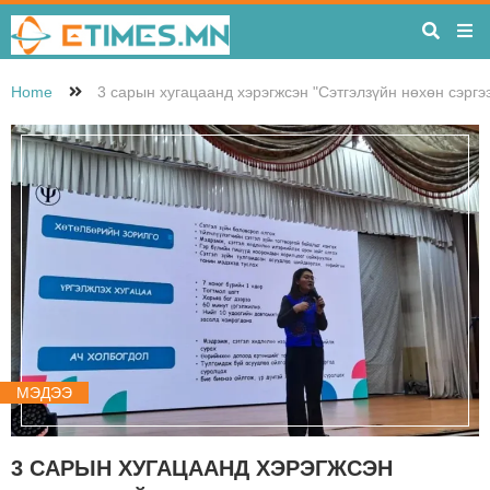
Home
3 сарын хугацаанд хэрэгжсэн "Сэтгэлзүйн нөхөн сэргэ
МЭДЭЭ
3 САРЫН ХУГАЦААНД ХЭРЭГЖСЭН