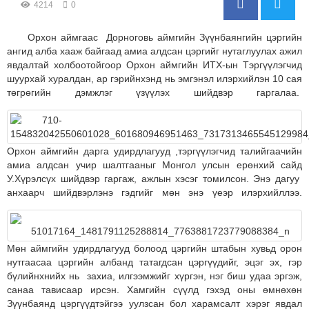
4214
0
Орхон аймгаас Дорноговь аймгийн Зүүнбаянгийн цэргийн
ангид алба хааж байгаад амиа алдсан цэргийг нутаглуулах ажил
явдалтай холбоотойгоор Орхон аймгийн ИТХ-ын Тэргүүлэгчид
шуурхай хуралдан, ар гэрийнхэнд нь эмгэнэл илэрхийлэн 10 сая
төгрөгийн дэмжлэг үзүүлэх шийдвэр гаргалаа.
Орхон аймгийн дарга удирдлагууд ,тэргүүлэгчид талийгаачийн
амиа алдсан учир шалтгааныг Монгол улсын ерөнхий сайд
У.Хүрэлсүх шийдвэр гаргаж, ажлын хэсэг томилсон. Энэ дагуу
анхаарч шийдвэрлэнэ гэдгийг мөн энэ үеэр илэрхийллээ.
Мөн аймгийн удирдлагууд болоод цэргийн штабын хувьд орон
нутгаасаа цэргийн албанд татагдсан цэргүүдийг, эцэг эх, гэр
бүлийнхнийх нь захиа, илгээмжийг хүргэн, нэг биш удаа эргэж,
санаа тависаар ирсэн. Хамгийн сүүлд гэхэд оны өмнөхөн
Зүүнбаянд цэргүүдтэйгээ уулзсан бол харамсалт хэрэг явдал