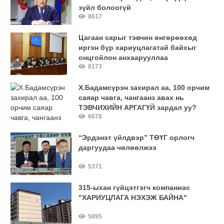
зүйл болоогүй
8617
Цагаан сарыг тэвчин өнгөрөөхөд
иргэн бүр хариуцлагатай байхыг
онцгойлон анхаарууллаа
8173
Х.Бадамсүрэн захирал аа, 100 орчим
саяар чавга, чангаанз авах нь
ТЭВЧИХИЙН АРГАГҮЙ зардал уу?
6678
“Эрдэнэт үйлдвэр” ТӨҮГ орлогч
даргуудаа чөлөөлжээ
5371
315-ыхан гүйцэтгэгч компаниас
"ХАРИУЦЛАГА НЭХЭЖ БАЙНА"
5095