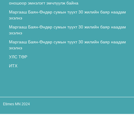
оношоор эмнэлэгт эмчлүүлж байна
4642
Маргааш Баян-Өндөр сумын түүхт 30 жилийн баяр наадам
эхэлнэ
Архитектур болохын тулд таны
Маргааш Баян-Өндөр сумын түүхт 30 жилийн баяр наадам
ЗАЙЛШГҮЙ мэдэх ёстой зүйлс
эхэлнэ
4520
Маргааш Баян-Өндөр сумын түүхт 30 жилийн баяр наадам
эхэлнэ
“ЭКО ЖОРЛОН” -ЖУУЛАХ ЖУРАМ
УЛС ТӨР
БАТЛАГДЛАА
ИТХ
4508
Эрдэнэтийн удирдлагууд хурдан
морь, бөх
гээд олимпын тамирчнаа мартжээ
4368
Etimes MN 2024
УИХ-ын гишүүн Д.Батлут: "Иргэдийг
шууд торгодог байдал ҮГҮЙ болно"
4264