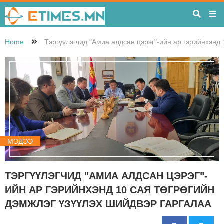
Home
Тэргүүлэгчид "Амиа алдсан цэрэг"-ийн ар гэрийнхэнд 
МЭДЭЭ
ТЭРГҮҮЛЭГЧИД "АМИА АЛДСАН ЦЭРЭГ"-
ИЙН АР ГЭРИЙНХЭНД 10 САЯ ТӨГРӨГИЙН
ДЭМЖЛЭГ ҮЗҮҮЛЭХ ШИЙДВЭР ГАРГАЛАА