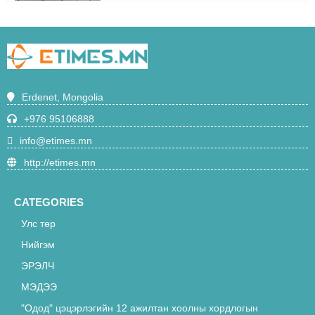
О.Ариунгэрэлт:-"Багш сурагчийн
амьд харилцааны үр дүнг ямар ч
сургалтын арга хэлбэрээр нөхөх
5031
боломжгүй нь батлагдлаа"
Ирэх сараас Эрдэнэт-Улаанбаатар
Erdenet, Mongolia
чиглэлийн суудлын галт тэрэг 21 цаг
40 минутаас зорчино
+976 95106888
4711
info@etimes.mn
"Одод" цэцэрлэгийн 12 ажилтан
http://etimes.mn
хоолны хордлогын оношоор
эмнэлэгт эмчлүүлж байна
4675
CATEGORIES
Улс төр
“Эрдэнэт” үйлдвэрийн орлогч
Т.Батмөнх “Лексус-570” машиныг
Нийгэм
акталж, 16 сая төгрөгөөр худалдан
ЭРЭЛЧ
4670
авсан хэргийг АТГ-аас шалгаж байна
МЭДЭЭ
Н.Түвшинбаярыг үүрэгт ажлаас нь
"Одод" цэцэрлэгийн 12 ажилтан хоолны хордлогын
түдгэлзүүллээ