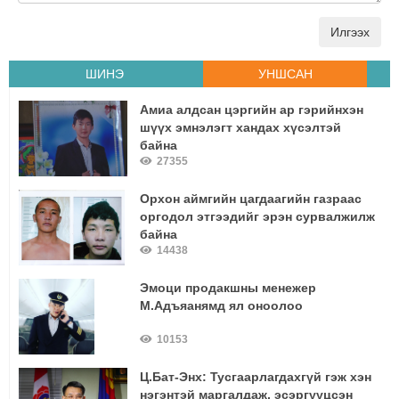
Илгээх
ШИНЭ
УНШСАН
Амиа алдсан цэргийн ар гэрийнхэн
шүүх эмнэлэгт хандах хүсэлтэй
байна
27355
Орхон аймгийн цагдаагийн газраас
оргодол этгээдийг эрэн сурвалжилж
байна
14438
Эмоци продакшны менежер
М.Адъяанямд ял оноолоо
10153
Ц.Бат-Энх: Тусгаарлагдахгүй гэж хэн
нэгэнтэй маргалдаж, эсэргүүцсэн