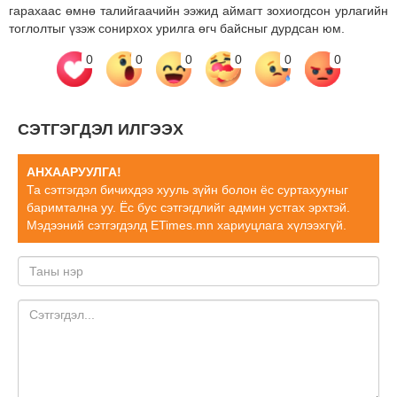
гарахаас өмнө талийгаачийн ээжид аймагт зохиогдсон урлагийн
тоглолтыг үзэж сонирхох урилга өгч байсныг дурдсан юм.
0
0
0
0
0
0
СЭТГЭГДЭЛ ИЛГЭЭХ
АНХААРУУЛГА!
Та сэтгэгдэл бичихдээ хууль зүйн болон ёс суртахууныг
баримтална уу. Ёс бус сэтгэгдлийг админ устгах эрхтэй.
Мэдээний сэтгэгдэлд ETimes.mn хариуцлага хүлээхгүй.