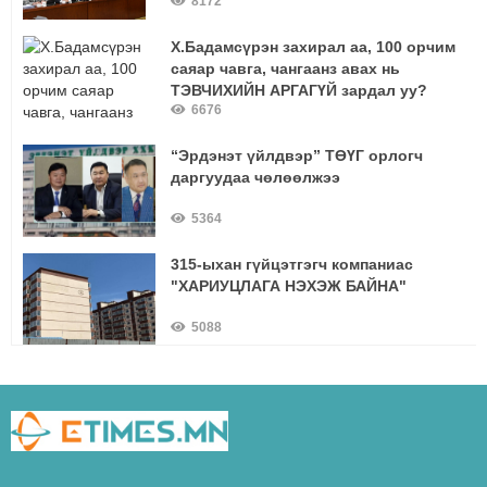
8172
Х.Бадамсүрэн захирал аа, 100 орчим
саяар чавга, чангаанз авах нь
ТЭВЧИХИЙН АРГАГҮЙ зардал уу?
6676
“Эрдэнэт үйлдвэр” ТӨҮГ орлогч
даргуудаа чөлөөлжээ
5364
315-ыхан гүйцэтгэгч компаниас
"ХАРИУЦЛАГА НЭХЭЖ БАЙНА"
5088
О.Ариунгэрэлт:-"Багш сурагчийн
амьд харилцааны үр дүнг ямар ч
сургалтын арга хэлбэрээр нөхөх
5030
боломжгүй нь батлагдлаа"
Ирэх сараас Эрдэнэт-Улаанбаатар