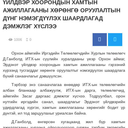
ҮЙЛДВЭР ХООРОНДЫН ХАМТЫН
АЖИЛЛАГААНЫ ХӨРӨНГӨ ОРУУЛАЛТЫН
ДҮНГ НЭМЭГДҮҮЛЭХ ШААРДЛАГАД
ДЭМЖЛЭГ ХҮСЛЭЭ
1006
0
Орхон аймгийн Иргэдийн Төлөөлөгчдийн Хурлын төлөөлөгч
Д.Ганболд ИТХ-ын сүүлийн хуралдааны үеэр Орхон аймаг,
Эрдэнэт үйлдвэр хоорондын хамтын ажиллагааны гэрээний
хүрээнд тусгагддаг хөрөнгө оруулалтыг нэмэгдүүлэх шаардлага
бүхий санаачлагыг дэвшүүлсэн.
Тэрбээр энэ санаачлагаа өнөөдөр ИТХ-ын төлөөлөгчийн
албан бланкаар албажуулж, ИТХ-ын дарга, төлөөлөгчид,
аймгийн Засаг даргаас дэмжлэг хүсчээ. Тодруулбал, орон
нутгийн иргэдийн санал, шаардлагыг Эрдэнэт үйлдвэрийн
удирдлагад хүргэх, хамтын ажиллагааны хөрөнгийг бодит үр
дүнтэй, ил тод зарцуулахыг уриалсан байна.
Д.Ганболд, өнгөрсөн хугацаанд жил бүр хамтын
ажиллагааны хүрээнд ойролцоогоор гурван тэрбум төгрөгийн