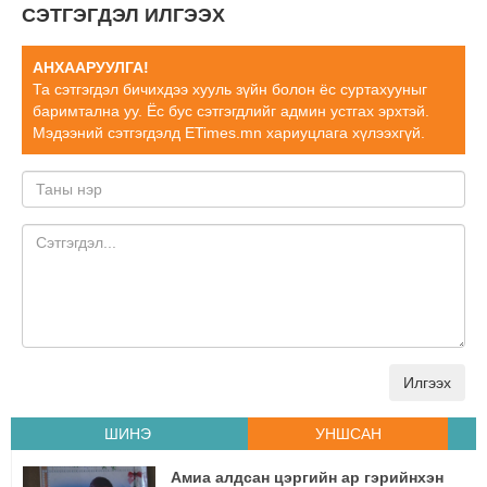
СЭТГЭГДЭЛ ИЛГЭЭХ
АНХААРУУЛГА!
Та сэтгэгдэл бичихдээ хууль зүйн болон ёс суртахууныг
баримтална уу. Ёс бус сэтгэгдлийг админ устгах эрхтэй.
Мэдээний сэтгэгдэлд ETimes.mn хариуцлага хүлээхгүй.
Илгээх
ШИНЭ
УНШСАН
Амиа алдсан цэргийн ар гэрийнхэн