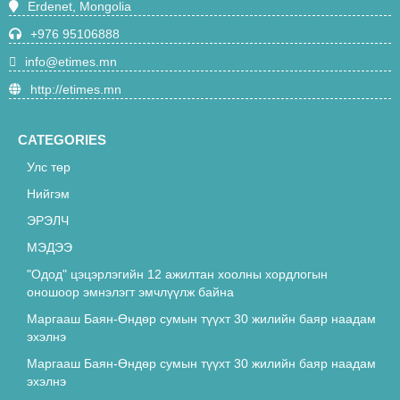
Erdenet, Mongolia
чиглэлийн суудлын галт тэрэг 21 цаг
40 минутаас зорчино
+976 95106888
4708
info@etimes.mn
"Одод" цэцэрлэгийн 12 ажилтан
http://etimes.mn
хоолны хордлогын оношоор
эмнэлэгт эмчлүүлж байна
4672
CATEGORIES
Улс төр
“Эрдэнэт” үйлдвэрийн орлогч
Т.Батмөнх “Лексус-570” машиныг
Нийгэм
акталж, 16 сая төгрөгөөр худалдан
ЭРЭЛЧ
4668
авсан хэргийг АТГ-аас шалгаж байна
МЭДЭЭ
Н.Түвшинбаярыг үүрэгт ажлаас нь
"Одод" цэцэрлэгийн 12 ажилтан хоолны хордлогын
түдгэлзүүллээ
оношоор эмнэлэгт эмчлүүлж байна
4640
Маргааш Баян-Өндөр сумын түүхт 30 жилийн баяр наадам
эхэлнэ
Архитектур болохын тулд таны
Маргааш Баян-Өндөр сумын түүхт 30 жилийн баяр наадам
ЗАЙЛШГҮЙ мэдэх ёстой зүйлс
эхэлнэ