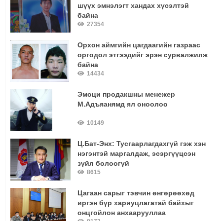
шүүх эмнэлэгт хандах хүсэлтэй
байна
27354
Орхон аймгийн цагдаагийн газраас
оргодол этгээдийг эрэн сурвалжилж
байна
14434
Эмоци продакшны менежер
М.Адъяанямд ял оноолоо
10149
Ц.Бат-Энх: Тусгаарлагдахгүй гэж хэн
нэгэнтэй маргалдаж, эсэргүүцсэн
зүйл болоогүй
8615
Цагаан сарыг тэвчин өнгөрөөхөд
иргэн бүр хариуцлагатай байхыг
онцгойлон анхаарууллаа