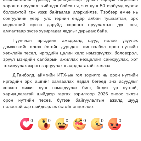
хөрөнгө оруулалт хийгддэг байсан ч, энэ дүнг 50 тэрбумд хүргэх
боломжтой гэж үзэж байгаагаа илэрхийлэв. Тэрбээр өмнө нь
сонгуулийн үеэр, улс төрийн өндөр албан тушаалтан, эрх
мэдэлтний ирсэн даруйд хөрөнгө оруулалтын дүн өсч,
амлалтаар зүсээ хувиргадаг явдлыг дурьдаж байв.
Түүнчлэн иргэдийн амьдралд шууд нөлөө үзүүлэх
дэмжлэгийг олгох ёстойг дурьдаж, жишээлбэл орон нутгийн
хөгжлийн төсөл, иргэдийн цалин хөлс нэмэгдүүлэх, боловсрол,
эрүүл мэндийн салбарын ажиллах нөхцөлийг сайжруулах, хот
тохижуулах зэрэгт зарцуулах шаардлагатайг хэллээ.
Д.Ганболд, аймгийн ИТХ-ын гол зорилго нь орон нутгийн
иргэдийн эрх ашгийг хамгаалах явдал бөгөөд энэ асуудлыг
зөвхөн жижиг дүнг нэмэгдүүлэх биш, бодит үр дүнтэй,
хариуцлагатай шийдвэр гаргах зорилгоор 2026 оноос эхлэн
орон нутгийн төсөв, бүтээн байгуулалтын ажилд шууд
нөлөөтэйгээр шийдвэрлэх ёстойг онцоллоо.
0
0
0
0
0
0