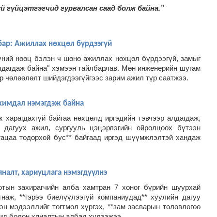
й гүйцэтгэгчид гурвалсан саад болж байна.”
бар: Ажиллах нөхцөл бүрдээгүй
үний нөөц бэлэн ч шөнө ажиллах нөхцөл бүрдээгүй, замыг
лдагдаж байна" хэмээн тайлбарлав.
Мөн инженерийн шугам
р чөлөөлөлт шийдэгдээгүйгээс зарим ажил түр саатжээ.
химдал нэмэгдэж байна
ж харагдахгүй байгаа нөхцөлд иргэдийн тэвчээр алдагдаж,
 дагуух ажил, сургууль цэцэрлэгийн ойролцоох бүтээн
гацаа тодорхой бус** байгаад иргэд шүүмжлэлтэй хандаж
налт, хариуцлага нэмэгдүүлнэ
отын захирагчийн алба хамтран 7 хоног бүрийн шуурхай
гнаж, **гэрээ биелүүлээгүй компаниудад** хуулийн дагуу
эн мэдээллийг тогтмол хүргэх, **зам засварын төлөвлөгөө
гчид болон хяналтын албад хүлээжээ.