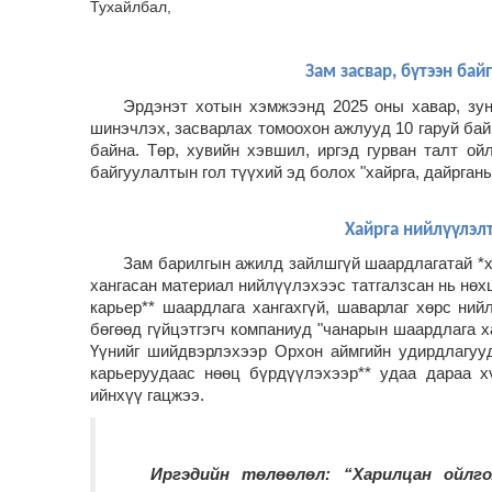
Тухайлбал,
Зам засвар, бүтээн ба
Эрдэнэт хотын хэмжээнд 2025 оны хавар, зун
шинэчлэх, засварлах томоохон ажлууд 10 гаруй ба
байна.
Төр, хувийн хэвшил, иргэд гурван талт ой
байгуулалтын гол түүхий эд болох "хайрга, дайрган
Хайрга нийлүүлэлт
Зам барилгын ажилд зайлшгүй шаардлагатай *х
хангасан материал нийлүүлэхээс татгалзсан нь нө
карьер** шаардлага хангахгүй, шаварлаг хөрс ни
бөгөөд гүйцэтгэгч компаниуд "чанарын шаардлага х
Үүнийг шийдвэрлэхээр
Орхон аймгийн удирдлагуу
карьеруудаас нөөц бүрдүүлэхээр** удаа дараа х
ийнхүү гацжээ.
Иргэдийн төлөөлөл:
“Харилцан ойлго