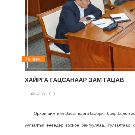
Нийгэм
ХАЙРГА ГАЦСАНААР ЗАМ ГАЦАВ
4233
0
Орхон аймгийн Засаг дарга Б.Зоригтбаяр болон хо
уулзалтыг өнөөдөр зохион байгууллаа. Уулзалтаар 