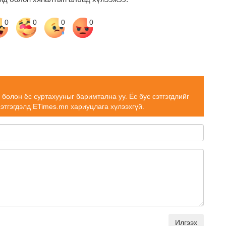
0
0
0
0
н болон ёс суртахууныг баримтална уу. Ёс бус сэтгэгдлийг
сэтгэгдэлд ETimes.mn хариуцлага хүлээхгүй.
Илгээх