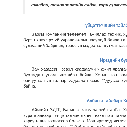
хомсдол, төлөвлөлтийн алдаа, хариуцлагагү
Гүйцэтгэгчдийн тайл
Зарим компанийн төлөөлөл "ажиллах техник, х
бүрэн хаах эрхгүй учраас ажлын аюулгүй байдал а
сүлжээний байршил, трассын мэдээлэл дутмаг, газа
Иргэдийн бу
Зам хаагдсан, эсвэл хаагдаагүй ч ажил явагда
бухимдал улам гүнзгийрч байна.
Хотын төв зам
байгуулалтын талаар мэдээлэл хомс, **дуусах ху
байна.
Албаны тайлбар: Хя
Аймгийн ЗДТГ, Барилга захиалагчийн алба, Х
хуралдаанаар гүйцэтгэлийн явцыг нээлттэй тайла
хариуцлага тооцохоор болжээ.
Мөн иргэдэд чиглэс
болон хуваарийг ил тод** байлгах үүргийг гүйцэтгэ