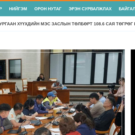
Р
НИЙГЭМ
ОРОН НУТАГ
ЭРЭН СУРВАЛЖЛАХ
БАЙГА
УРГААН ХҮҮХДИЙН МЭС ЗАСЛЫН ТӨЛБӨРТ 108.6 САЯ ТӨГРӨГ