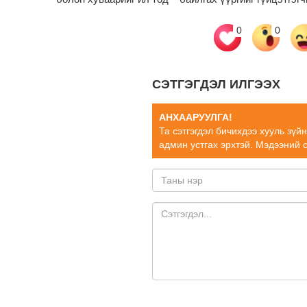
0
0
СЭТГЭГДЭЛ ИЛГЭЭХ
АНХААРУУЛГА!
Та сэтгэгдэл бичихдээ хууль зүй
админ устгах эрхтэй. Мэдээний 