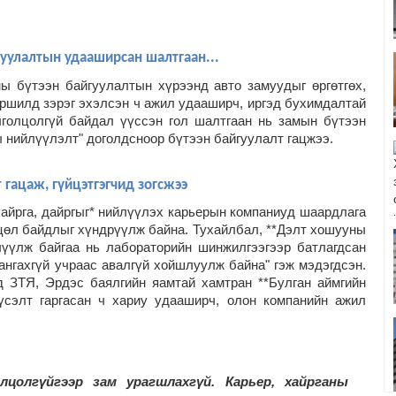
йгуулалтын удааширсан шалтгаан...
ы бүтээн байгуулалтын хүрээнд авто замуудыг өргөтгөх,
йршилд зэрэг эхэлсэн ч ажил удааширч, иргэд бухимдалтай
лголцолгүй байдал үүссэн гол шалтгаан нь замын бүтээн
ы нийлүүлэлт" доголдсноор бүтээн байгуулалт гацжээ.
 гацаж, гүйцэтгэгчид зогсжээ
айрга, дайргыг* нийлүүлэх карьерын компаниуд шаардлага
хцөл байдлыг хүндрүүлж байна.
Тухайлбал, **Дэлт хошууны
йлүүлж байгаа нь лабораторийн шинжилгээгээр батлагдсан
ангахгүй учраас авалгүй хойшлуулж байна" гэж мэдэгдсэн.
д ЗТЯ, Эрдэс баялгийн яамтай хамтран **Булган аймгийн
үсэлт гаргасан ч хариу удааширч, олон компанийн ажил
лцолгүйгээр зам урагшлахгүй. Карьер, хайрганы