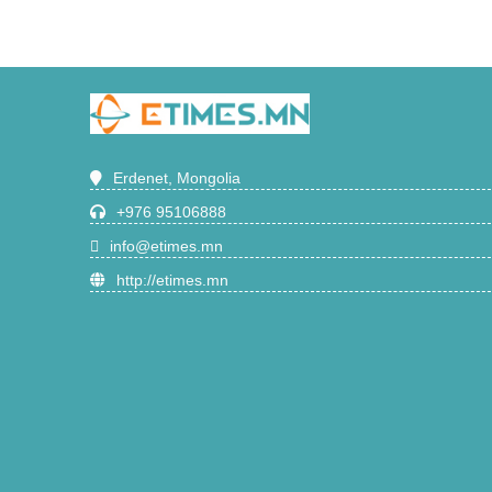
Erdenet, Mongolia
+976 95106888
info@etimes.mn
http://etimes.mn