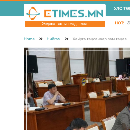
УЛС ТӨ
HOT:
З
Эрдэнэт хотын мэдээлэл
Home
Нийгэм
Хайрга гацсанаар зам гацав