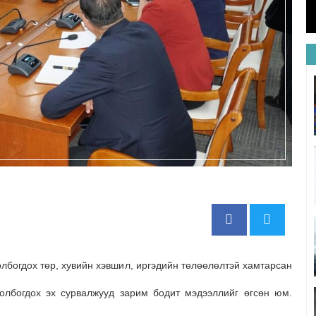
лбогдох төр, хувийн хэвшил, иргэдийн төлөөлөлтэй хамтарсан
холбогдох эх сурвалжууд зарим бодит мэдээллийг өгсөн юм.