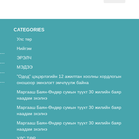
CATEGORIES
Улс төр
Нийгэм
ЭРЭЛЧ
МЭДЭЭ
"Одод" цэцэрлэгийн 12 ажилтан хоолны хордлогын
оношоор эмнэлэгт эмчлүүлж байна
Маргааш Баян-Өндөр сумын түүхт 30 жилийн баяр
наадам эхэлнэ
Маргааш Баян-Өндөр сумын түүхт 30 жилийн баяр
наадам эхэлнэ
Маргааш Баян-Өндөр сумын түүхт 30 жилийн баяр
наадам эхэлнэ
УЛС ТӨР