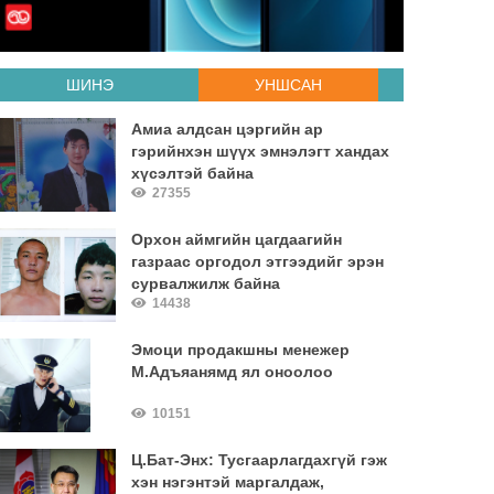
ШИНЭ
УНШСАН
Амиа алдсан цэргийн ар
гэрийнхэн шүүх эмнэлэгт хандах
хүсэлтэй байна
27355
Орхон аймгийн цагдаагийн
газраас оргодол этгээдийг эрэн
сурвалжилж байна
14438
Эмоци продакшны менежер
М.Адъяанямд ял оноолоо
10151
Ц.Бат-Энх: Тусгаарлагдахгүй гэж
хэн нэгэнтэй маргалдаж,