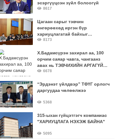
эсэргүүцсэн зүйл болоогүй
8617
Цагаан сарыг тэвчин
өнгөрөөхөд иргэн бүр
хариуцлагатай байхыг
8173
онцгойлон анхаарууллаа
Х.Бадамсүрэн захирал аа, 100
орчим саяар чавга, чангаанз
авах нь ТЭВЧИХИЙН АРГАГҮЙ
6678
зардал уу?
“Эрдэнэт үйлдвэр” ТӨҮГ орлогч
даргуудаа чөлөөлжээ
5368
315-ыхан гүйцэтгэгч компаниас
"ХАРИУЦЛАГА НЭХЭЖ БАЙНА"
5095